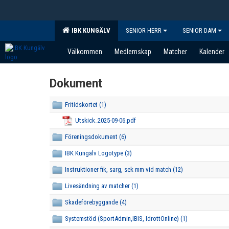
IBK KUNGÄLV
SENIOR HERR
SENIOR DAM
Välkommen
Medlemskap
Matcher
Kalender
Dokument
Fritidskortet (1)
Utskick_2025-09-06.pdf
Föreningsdokument (6)
IBK Kungälv Logotype (3)
Instruktioner fik, sarg, sek mm vid match (12)
Livesändning av matcher (1)
Skadeförebyggande (4)
Systemstöd (SportAdmin,IBIS, IdrottOnline) (1)