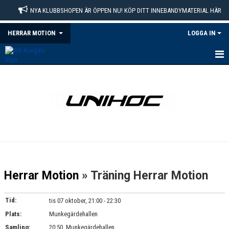
NYA KLUBBSHOPEN ÄR ÖPPEN NU! KÖP DITT INNEBANDYMATERIAL HÄR
HERRAR MOTION
LOGGA IN
HEM
NYHETER
KALENDER
MATCHER
TRUPPEN
Herrar Motion
» Träning Herrar Motion
BILDGALLERI
Tid:
tis 07 oktober, 21:00 - 22:30
DOKUMENT
Plats:
Munkegärdehallen
Samling:
20:50, Munkegärdehallen
KONTAKT