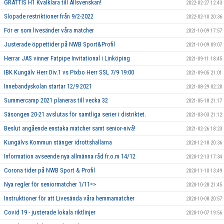
GRATTIS H1 Kvalklara till Allsvenskan!
2022-02-27 12:43
Slopade restriktioner från 9/2-2022
2022-02-10 20:36
För er som livesänder våra matcher
2021-10-09 17:57
Justerade öppettider på NWB Sport&Profil
2021-10-09 09:07
Herrar JAS vinner Fatpipe Invitational i Linköping
2021-09-11 18:45
IBK Kungälv Herr Div.1 vs Pixbo Herr SSL 7/9 19:00
2021-09-05 21:01
Innebandyskolan startar 12/9 2021
2021-08-29 02:20
Summercamp 2021 planeras till vecka 32
2021-05-18 21:17
Säsongen 20-21 avslutas för samtliga serier i distriktet.
2021-03-03 21:12
Beslut angående enstaka matcher samt senior-nivå!
2021-02-26 18:23
Kungälvs Kommun stänger idrottshallarna
2020-12-18 20:36
Information avseende nya allmänna råd fr.o.m 14/12
2020-12-13 17:34
Corona tider på NWB Sport & Profil
2020-11-10 13:49
Nya regler för seniormatcher 1/11=>
2020-10-28 21:45
Instruktioner för att Livesända våra hemmamatcher
2020-10-08 20:57
Covid 19 - justerade lokala riktlinjer
2020-10-07 19:56