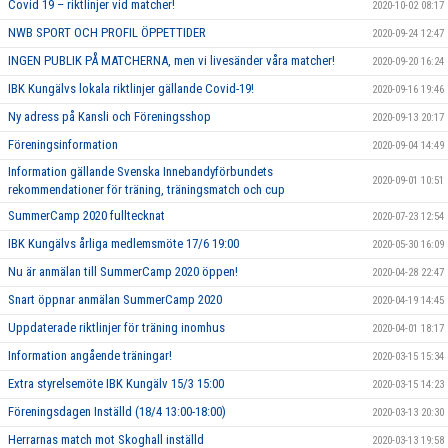
Covid 19 – riktlinjer vid matcher!
2020-10-02 08:17
NWB SPORT OCH PROFIL ÖPPETTIDER
2020-09-24 12:47
INGEN PUBLIK PÅ MATCHERNA, men vi livesänder våra matcher!
2020-09-20 16:24
IBK Kungälvs lokala riktlinjer gällande Covid-19!
2020-09-16 19:46
Ny adress på Kansli och Föreningsshop
2020-09-13 20:17
Föreningsinformation
2020-09-04 14:49
Information gällande Svenska Innebandyförbundets
2020-09-01 10:51
rekommendationer för träning, träningsmatch och cup
SummerCamp 2020 fulltecknat
2020-07-23 12:54
IBK Kungälvs årliga medlemsmöte 17/6 19:00
2020-05-30 16:09
Nu är anmälan till SummerCamp 2020 öppen!
2020-04-28 22:47
Snart öppnar anmälan SummerCamp 2020
2020-04-19 14:45
Uppdaterade riktlinjer för träning inomhus
2020-04-01 18:17
Information angående träningar!
2020-03-15 15:34
Extra styrelsemöte IBK Kungälv 15/3 15:00
2020-03-15 14:23
Föreningsdagen Inställd (18/4 13:00-18:00)
2020-03-13 20:30
Herrarnas match mot Skoghall inställd
2020-03-13 19:58