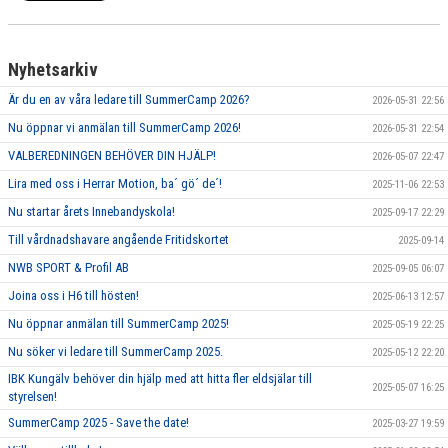
Nyhetsarkiv
Är du en av våra ledare till SummerCamp 2026?
2026-05-31 22:56
Nu öppnar vi anmälan till SummerCamp 2026!
2026-05-31 22:54
VALBEREDNINGEN BEHÖVER DIN HJÄLP!
2026-05-07 22:47
Lira med oss i Herrar Motion, ba´ gö´ de´!
2025-11-06 22:53
Nu startar årets Innebandyskola!
2025-09-17 22:29
Till vårdnadshavare angående Fritidskortet
2025-09-14
NWB SPORT & Profil AB
2025-09-05 06:07
Joina oss i H6 till hösten!
2025-06-13 12:57
Nu öppnar anmälan till SummerCamp 2025!
2025-05-19 22:25
Nu söker vi ledare till SummerCamp 2025.
2025-05-12 22:20
IBK Kungälv behöver din hjälp med att hitta fler eldsjälar till
2025-05-07 16:25
styrelsen!
SummerCamp 2025 - Save the date!
2025-03-27 19:59