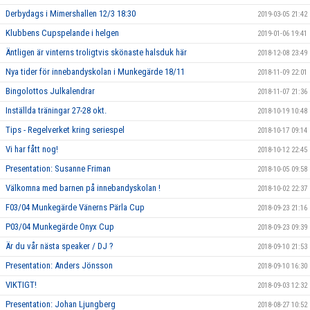
Derbydags i Mimershallen 12/3 18:30
2019-03-05 21:42
Klubbens Cupspelande i helgen
2019-01-06 19:41
Äntligen är vinterns troligtvis skönaste halsduk här
2018-12-08 23:49
Nya tider för innebandyskolan i Munkegärde 18/11
2018-11-09 22:01
Bingolottos Julkalendrar
2018-11-07 21:36
Inställda träningar 27-28 okt.
2018-10-19 10:48
Tips - Regelverket kring seriespel
2018-10-17 09:14
Vi har fått nog!
2018-10-12 22:45
Presentation: Susanne Friman
2018-10-05 09:58
Välkomna med barnen på innebandyskolan !
2018-10-02 22:37
F03/04 Munkegärde Vänerns Pärla Cup
2018-09-23 21:16
P03/04 Munkegärde Onyx Cup
2018-09-23 09:39
Är du vår nästa speaker / DJ ?
2018-09-10 21:53
Presentation: Anders Jönsson
2018-09-10 16:30
VIKTIGT!
2018-09-03 12:32
Presentation: Johan Ljungberg
2018-08-27 10:52