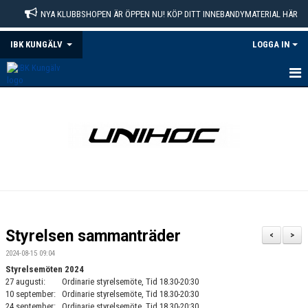
NYA KLUBBSHOPEN ÄR ÖPPEN NU! KÖP DITT INNEBANDYMATERIAL HÄR
IBK KUNGÄLV
LOGGA IN
VÄLKOMMEN
MEDLEMSKAP
MATCHER
KALENDER
DOKUMENT
Styrelsen sammanträder
<
>
OM KLUBBEN
2024-08-15 09:04
Styrelsemöten 2024
KONTAKT
27 augusti: Ordinarie styrelsemöte, Tid 18.30-20:30
10 september: Ordinarie styrelsemöte, Tid 18.30-20:30
24 september: Ordinarie styrelsemöte, Tid 18.30-20:30
KLUBBSHOP