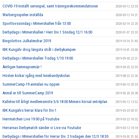
COVID-19 Inställt seriespel, samt träningsrekommendationer
2020-03-12 22:33
Warbergsspelen inställda
2020-03-12 14:21
Sportlovssöndag i Mimershallen från 13:00
2020-02-14 22:20
Derbydags i Mimershallen ! Herr Div.1 Söndag 12/1 16:00
2020-01-07 23:33
Bingolottos Julkalendrar 2019
2019-10-14 21:40
IBK Kungälv drog längsta stråt i derbykampen
2019-10-01 23:00
Derbydags i Mimershallen Tisdag 1/10 19:00
2019-09-30 22:21
Äntligen hemmapremiär !
2019-09-25 22:59
Hösten kickar igång med Innebandyskolan
2019-08-22 22:36
SummerCamp-19 anmälan nu öppen
2019-06-10 20:33
Anmäl er till SummerCamp 2019
2019-05-20 20:38
Kallelse till årligt medlemsmöte 3/6 18:00 Mimers hörsal entréplan
2019-05-12 13:52
IBK Kungälvs herrar klara för Div.1
2019-03-23 00:37
Herrmatchen Live 19:00 på Youtube
2019-03-22 18:32
Herrarnas Derbymatch sänder vi Live via Youtube
2019-03-12 18:18
Derbydags i Mimershallen för Herrar Div. 2 tisdagen den 12/3 18:30
2019-03-05 21:50