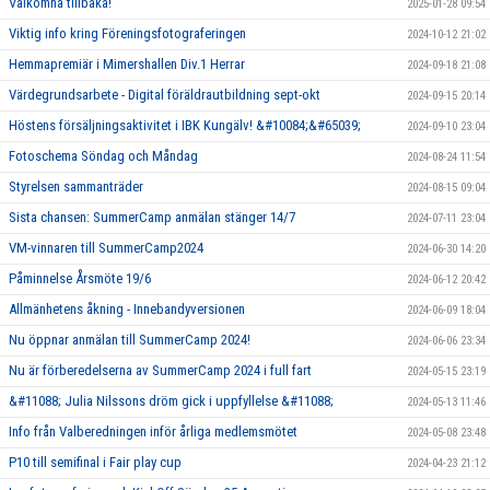
Välkomna tillbaka!
2025-01-28 09:54
Viktig info kring Föreningsfotograferingen
2024-10-12 21:02
Hemmapremiär i Mimershallen Div.1 Herrar
2024-09-18 21:08
Värdegrundsarbete - Digital föräldrautbildning sept-okt
2024-09-15 20:14
Höstens försäljningsaktivitet i IBK Kungälv! &#10084;&#65039;
2024-09-10 23:04
Fotoschema Söndag och Måndag
2024-08-24 11:54
Styrelsen sammanträder
2024-08-15 09:04
Sista chansen: SummerCamp anmälan stänger 14/7
2024-07-11 23:04
VM-vinnaren till SummerCamp2024
2024-06-30 14:20
Påminnelse Årsmöte 19/6
2024-06-12 20:42
Allmänhetens åkning - Innebandyversionen
2024-06-09 18:04
Nu öppnar anmälan till SummerCamp 2024!
2024-06-06 23:34
Nu är förberedelserna av SummerCamp 2024 i full fart
2024-05-15 23:19
&#11088; Julia Nilssons dröm gick i uppfyllelse &#11088;
2024-05-13 11:46
Info från Valberedningen inför årliga medlemsmötet
2024-05-08 23:48
P10 till semifinal i Fair play cup
2024-04-23 21:12