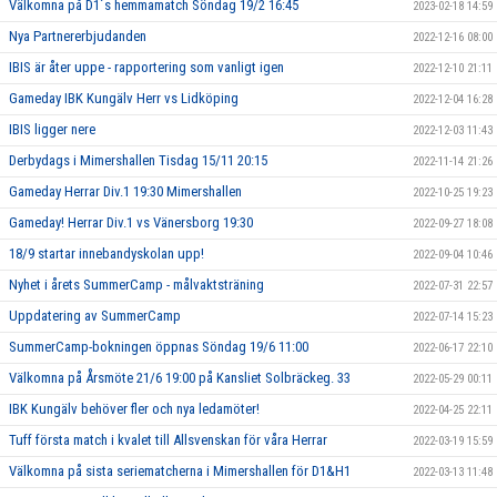
Välkomna på D1´s hemmamatch Söndag 19/2 16:45
2023-02-18 14:59
Nya Partnererbjudanden
2022-12-16 08:00
IBIS är åter uppe - rapportering som vanligt igen
2022-12-10 21:11
Gameday IBK Kungälv Herr vs Lidköping
2022-12-04 16:28
IBIS ligger nere
2022-12-03 11:43
Derbydags i Mimershallen Tisdag 15/11 20:15
2022-11-14 21:26
Gameday Herrar Div.1 19:30 Mimershallen
2022-10-25 19:23
Gameday! Herrar Div.1 vs Vänersborg 19:30
2022-09-27 18:08
18/9 startar innebandyskolan upp!
2022-09-04 10:46
Nyhet i årets SummerCamp - målvaktsträning
2022-07-31 22:57
Uppdatering av SummerCamp
2022-07-14 15:23
SummerCamp-bokningen öppnas Söndag 19/6 11:00
2022-06-17 22:10
Välkomna på Årsmöte 21/6 19:00 på Kansliet Solbräckeg. 33
2022-05-29 00:11
IBK Kungälv behöver fler och nya ledamöter!
2022-04-25 22:11
Tuff första match i kvalet till Allsvenskan för våra Herrar
2022-03-19 15:59
Välkomna på sista seriematcherna i Mimershallen för D1&H1
2022-03-13 11:48