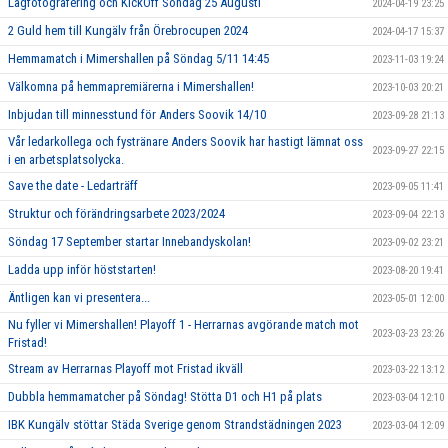
Lagfotografering och KickOff Söndag 25 Augusti
2024-04-19 23:25
2 Guld hem till Kungälv från Örebrocupen 2024
2024-04-17 15:37
Hemmamatch i Mimershallen på Söndag 5/11 14:45
2023-11-03 19:24
Välkomna på hemmapremiärerna i Mimershallen!
2023-10-03 20:21
Inbjudan till minnesstund för Anders Soovik 14/10
2023-09-28 21:13
Vår ledarkollega och fystränare Anders Soovik har hastigt lämnat oss
2023-09-27 22:15
i en arbetsplatsolycka.
Save the date - Ledarträff
2023-09-05 11:41
Struktur och förändringsarbete 2023/2024
2023-09-04 22:13
Söndag 17 September startar Innebandyskolan!
2023-09-02 23:21
Ladda upp inför höststarten!
2023-08-20 19:41
Äntligen kan vi presentera...
2023-05-01 12:00
Nu fyller vi Mimershallen! Playoff 1 - Herrarnas avgörande match mot
2023-03-23 23:26
Fristad!
Stream av Herrarnas Playoff mot Fristad ikväll
2023-03-22 13:12
Dubbla hemmamatcher på Söndag! Stötta D1 och H1 på plats
2023-03-04 12:10
IBK Kungälv stöttar Städa Sverige genom Strandstädningen 2023
2023-03-04 12:09