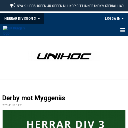
NYA KLUBBSHOPEN ÄR ÖPPEN NU! KÖP DITT INNEBANDYMATERIAL HÄR
HERRAR DIVISION 3
LOGGA IN
HEM
NYHETER
KALENDER
MATCHER
TRUPPEN
Derby mot Myggenäs
BILDGALLERI
2023-11-11 11:11
DOKUMENT
KONTAKT