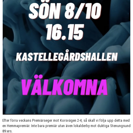
Efter förra veckans Premiärseger mot Korsvägen 2-4, så skall vi följa upp detta med
en Hemmapremiär. Inte bara premiär utan även lokalderby mot duktiga Stenungsund
89:ers.