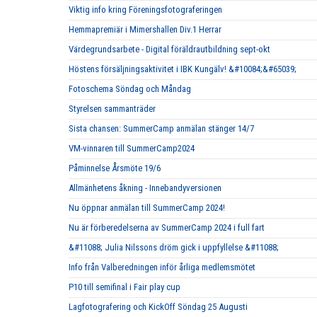
Viktig info kring Föreningsfotograferingen
Hemmapremiär i Mimershallen Div.1 Herrar
Värdegrundsarbete - Digital föräldrautbildning sept-okt
Höstens försäljningsaktivitet i IBK Kungälv! &#10084;&#65039;
Fotoschema Söndag och Måndag
Styrelsen sammanträder
Sista chansen: SummerCamp anmälan stänger 14/7
VM-vinnaren till SummerCamp2024
Påminnelse Årsmöte 19/6
Allmänhetens åkning - Innebandyversionen
Nu öppnar anmälan till SummerCamp 2024!
Nu är förberedelserna av SummerCamp 2024 i full fart
&#11088; Julia Nilssons dröm gick i uppfyllelse &#11088;
Info från Valberedningen inför årliga medlemsmötet
P10 till semifinal i Fair play cup
Lagfotografering och KickOff Söndag 25 Augusti