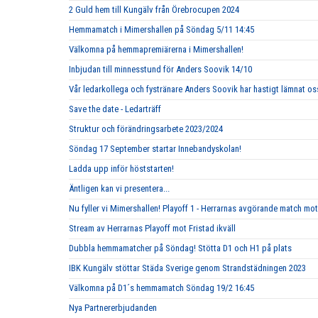
2 Guld hem till Kungälv från Örebrocupen 2024
Hemmamatch i Mimershallen på Söndag 5/11 14:45
Välkomna på hemmapremiärerna i Mimershallen!
Inbjudan till minnesstund för Anders Soovik 14/10
Vår ledarkollega och fystränare Anders Soovik har hastigt lämnat oss
Save the date - Ledarträff
Struktur och förändringsarbete 2023/2024
Söndag 17 September startar Innebandyskolan!
Ladda upp inför höststarten!
Äntligen kan vi presentera...
Nu fyller vi Mimershallen! Playoff 1 - Herrarnas avgörande match mot
Stream av Herrarnas Playoff mot Fristad ikväll
Dubbla hemmamatcher på Söndag! Stötta D1 och H1 på plats
IBK Kungälv stöttar Städa Sverige genom Strandstädningen 2023
Välkomna på D1´s hemmamatch Söndag 19/2 16:45
Nya Partnererbjudanden