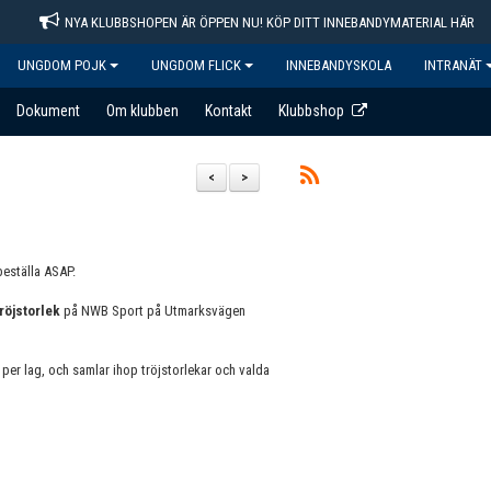
NYA KLUBBSHOPEN ÄR ÖPPEN NU! KÖP DITT INNEBANDYMATERIAL HÄR
UNGDOM POJK
UNGDOM FLICK
INNEBANDYSKOLA
INTRANÄT
Dokument
Om klubben
Kontakt
Klubbshop
<
>
beställa ASAP.
tröjstorlek
på NWB Sport på Utmarksvägen
 per lag, och samlar ihop tröjstorlekar och valda