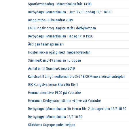
Sportlovssöndag i Mimershallen från 13:00
Derbydags i Mimershallen ! Herr Div.1 Söndag 12/1 16:00
Bingolottos Julkalendrar 2019
IBK Kungälv drog längsta stråt i derbykampen
Derbydags i Mimershallen Tisdag 1/10 19:00
Äntligen hemmapremiär !
Hösten kickar igång med Innebandyskolan
SummerCamp-19 anmälan nu öppen
Anmäl er till SummerCamp 2019
Kallelse till årligt medlemsmöte 3/6 18:00 Mimers hörsal entréplan
IBK Kungälvs herrar klara för Div.1
Herrmatchen Live 19:00 på Youtube
Herrarnas Derbymatch sänder vi Live via Youtube
Derbydags i Mimershallen för Herrar Div. 2 tisdagen den 12/3 18:30
Derbydags i Mimershallen 12/3 18:30
Klubbens Cupspelande i helgen