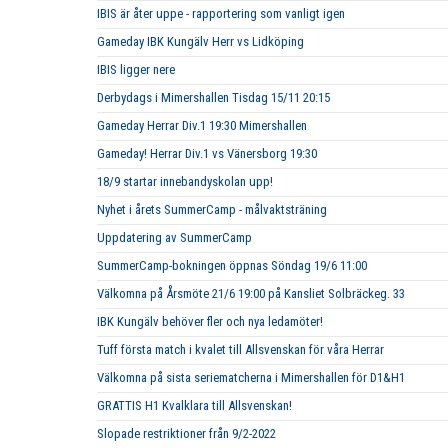
IBIS är åter uppe - rapportering som vanligt igen
Gameday IBK Kungälv Herr vs Lidköping
IBIS ligger nere
Derbydags i Mimershallen Tisdag 15/11 20:15
Gameday Herrar Div.1 19:30 Mimershallen
Gameday! Herrar Div.1 vs Vänersborg 19:30
18/9 startar innebandyskolan upp!
Nyhet i årets SummerCamp - målvaktsträning
Uppdatering av SummerCamp
SummerCamp-bokningen öppnas Söndag 19/6 11:00
Välkomna på Årsmöte 21/6 19:00 på Kansliet Solbräckeg. 33
IBK Kungälv behöver fler och nya ledamöter!
Tuff första match i kvalet till Allsvenskan för våra Herrar
Välkomna på sista seriematcherna i Mimershallen för D1&H1
GRATTIS H1 Kvalklara till Allsvenskan!
Slopade restriktioner från 9/2-2022