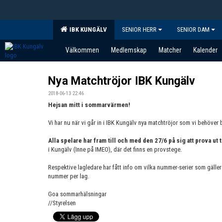
IBK KUNGÄLV
SENIOR HERR
SENIOR DAM
Välkommen
Medlemskap
Matcher
Kalender
Nya Matchtröjor IBK Kungälv
2018-06-13 22:46
Hejsan mitt i sommarvärmen!
Vi har nu när vi går in i IBK Kungälv nya matchtröjor som vi behöver 
Alla spelare har fram till och med den 27/6 på sig att prova ut 
i Kungälv (Inne på IMEO), där det finns en provstege.
Respektive lagledare har fått info om vilka nummer-serier som gäller
nummer per lag.
Goa sommarhälsningar
//Styrelsen