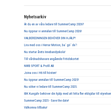
Nyhetsarkiv
Är du en av våra ledare till SummerCamp 2026?
Nu öppnar vi anmälan till SummerCamp 2026!
VALBEREDNINGEN BEHÖVER DIN HJÄLP!
Lira med oss i Herrar Motion, ba´ gö´ de´!
Nu startar årets Innebandyskola!
Till vårdnadshavare angående Fritidskortet
NWB SPORT & Profil AB
Joina oss i H6 till hösten!
Nu öppnar anmälan till SummerCamp 2025!
Nu söker vi ledare till SummerCamp 2025.
IBK Kungälv behöver din hjälp med att hitta fler eldsjälar till styrelse
SummerCamp 2025 - Save the date!
Välkomna tillbaka!