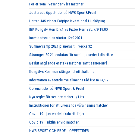
För er som livesänder våra matcher
Justerade öppettider på NWB Sport&Profil
Herrar JAS vinner Fatpipe Invitational i Linköping
IBK Kungälv Herr Div.1 vs Pixbo Herr SSL 7/9 19:00
Innebandyskolan startar 12/9 2021
Summercamp 2021 planeras till vecka 32
Säsongen 20-21 avslutas för samtliga serier i distriktet.
Beslut angående enstaka matcher samt senior-nivå!
Kungälvs Kommun stänger idrottshallarna
Information avseende nya allmänna råd fr.o.m 14/12
Corona tider på NWB Sport & Profil
Nya regler för seniormatcher 1/11=>
Instruktioner för att Livesända våra hemmamatcher
Covid 19 - justerade lokala riktlinjer
Covid 19 – riktlinjer vid matcher!
NWB SPORT OCH PROFIL ÖPPETTIDER