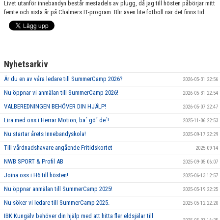
Livet utanför innebandyn består mestadels av plugg, då jag till hösten påbörjar mitt
femte och sista år på Chalmers IT-program. Blir även lite fotboll när det finns tid.
Nyhetsarkiv
Är du en av våra ledare till SummerCamp 2026?
2026-05-31 22:56
Nu öppnar vi anmälan till SummerCamp 2026!
2026-05-31 22:54
VALBEREDNINGEN BEHÖVER DIN HJÄLP!
2026-05-07 22:47
Lira med oss i Herrar Motion, ba´ gö´ de´!
2025-11-06 22:53
Nu startar årets Innebandyskola!
2025-09-17 22:29
Till vårdnadshavare angående Fritidskortet
2025-09-14
NWB SPORT & Profil AB
2025-09-05 06:07
Joina oss i H6 till hösten!
2025-06-13 12:57
Nu öppnar anmälan till SummerCamp 2025!
2025-05-19 22:25
Nu söker vi ledare till SummerCamp 2025.
2025-05-12 22:20
IBK Kungälv behöver din hjälp med att hitta fler eldsjälar till