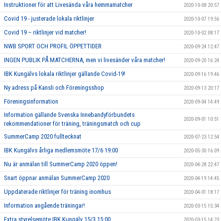
Instruktioner för att Livesända våra hemmamatcher
2020-10-08 20:57
Covid 19 - justerade lokala riktlinjer
2020-10-07 19:56
Covid 19 – riktlinjer vid matcher!
2020-10-02 08:17
NWB SPORT OCH PROFIL ÖPPETTIDER
2020-09-24 12:47
INGEN PUBLIK PÅ MATCHERNA, men vi livesänder våra matcher!
2020-09-20 16:24
IBK Kungälvs lokala riktlinjer gällande Covid-19!
2020-09-16 19:46
Ny adress på Kansli och Föreningsshop
2020-09-13 20:17
Föreningsinformation
2020-09-04 14:49
Information gällande Svenska Innebandyförbundets
2020-09-01 10:51
rekommendationer för träning, träningsmatch och cup
SummerCamp 2020 fulltecknat
2020-07-23 12:54
IBK Kungälvs årliga medlemsmöte 17/6 19:00
2020-05-30 16:09
Nu är anmälan till SummerCamp 2020 öppen!
2020-04-28 22:47
Snart öppnar anmälan SummerCamp 2020
2020-04-19 14:45
Uppdaterade riktlinjer för träning inomhus
2020-04-01 18:17
Information angående träningar!
2020-03-15 15:34
Extra styrelsemöte IBK Kungälv 15/3 15:00
2020-03-15 14:23