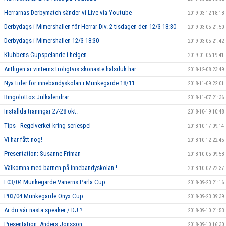
Herrarnas Derbymatch sänder vi Live via Youtube
2019-03-12 18:18
Derbydags i Mimershallen för Herrar Div. 2 tisdagen den 12/3 18:30
2019-03-05 21:50
Derbydags i Mimershallen 12/3 18:30
2019-03-05 21:42
Klubbens Cupspelande i helgen
2019-01-06 19:41
Äntligen är vinterns troligtvis skönaste halsduk här
2018-12-08 23:49
Nya tider för innebandyskolan i Munkegärde 18/11
2018-11-09 22:01
Bingolottos Julkalendrar
2018-11-07 21:36
Inställda träningar 27-28 okt.
2018-10-19 10:48
Tips - Regelverket kring seriespel
2018-10-17 09:14
Vi har fått nog!
2018-10-12 22:45
Presentation: Susanne Friman
2018-10-05 09:58
Välkomna med barnen på innebandyskolan !
2018-10-02 22:37
F03/04 Munkegärde Vänerns Pärla Cup
2018-09-23 21:16
P03/04 Munkegärde Onyx Cup
2018-09-23 09:39
Är du vår nästa speaker / DJ ?
2018-09-10 21:53
Presentation: Anders Jönsson
2018-09-10 16:30