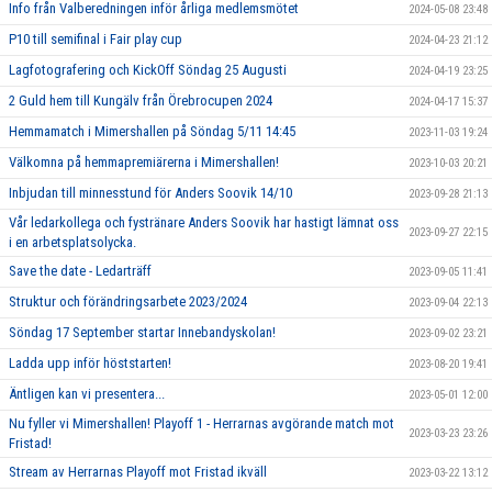
Info från Valberedningen inför årliga medlemsmötet
2024-05-08 23:48
P10 till semifinal i Fair play cup
2024-04-23 21:12
Lagfotografering och KickOff Söndag 25 Augusti
2024-04-19 23:25
2 Guld hem till Kungälv från Örebrocupen 2024
2024-04-17 15:37
Hemmamatch i Mimershallen på Söndag 5/11 14:45
2023-11-03 19:24
Välkomna på hemmapremiärerna i Mimershallen!
2023-10-03 20:21
Inbjudan till minnesstund för Anders Soovik 14/10
2023-09-28 21:13
Vår ledarkollega och fystränare Anders Soovik har hastigt lämnat oss
2023-09-27 22:15
i en arbetsplatsolycka.
Save the date - Ledarträff
2023-09-05 11:41
Struktur och förändringsarbete 2023/2024
2023-09-04 22:13
Söndag 17 September startar Innebandyskolan!
2023-09-02 23:21
Ladda upp inför höststarten!
2023-08-20 19:41
Äntligen kan vi presentera...
2023-05-01 12:00
Nu fyller vi Mimershallen! Playoff 1 - Herrarnas avgörande match mot
2023-03-23 23:26
Fristad!
Stream av Herrarnas Playoff mot Fristad ikväll
2023-03-22 13:12