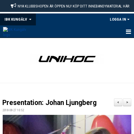
NYA KLUBBSHOPEN ÄR ÖPPEN NU! KÖP DITT INNEBANDYMATERIAL HÄR
IBK KUNGÄLV
LOGGA IN
VÄLKOMMEN
MEDLEMSKAP
MATCHER
KALENDER
DOKUMENT
Presentation: Johan Ljungberg
<
>
OM KLUBBEN
2018-08-27 10:52
KONTAKT
KLUBBSHOP