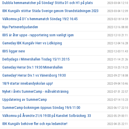
Dubbla hemmamatcher på Söndag! Stötta D1 och H1 på plats
2023-03-04 12:10
IBK Kungälv stöttar Städa Sverige genom Strandstädningen 2023
2023-03-04 12:09
Välkomna på D1´s hemmamatch Söndag 19/2 16:45
2023-02-18 14:59
Nya Partnererbjudanden
2022-12-16 08:00
IBIS är åter uppe - rapportering som vanligt igen
2022-12-10 21:11
Gameday IBK Kungälv Herr vs Lidköping
2022-12-04 16:28
IBIS ligger nere
2022-12-03 11:43
Derbydags i Mimershallen Tisdag 15/11 20:15
2022-11-14 21:26
Gameday Herrar Div.1 19:30 Mimershallen
2022-10-25 19:23
Gameday! Herrar Div.1 vs Vänersborg 19:30
2022-09-27 18:08
18/9 startar innebandyskolan upp!
2022-09-04 10:46
Nyhet i årets SummerCamp - målvaktsträning
2022-07-31 22:57
Uppdatering av SummerCamp
2022-07-14 15:23
SummerCamp-bokningen öppnas Söndag 19/6 11:00
2022-06-17 22:10
Välkomna på Årsmöte 21/6 19:00 på Kansliet Solbräckeg. 33
2022-05-29 00:11
IBK Kungälv behöver fler och nya ledamöter!
2022-04-25 22:11