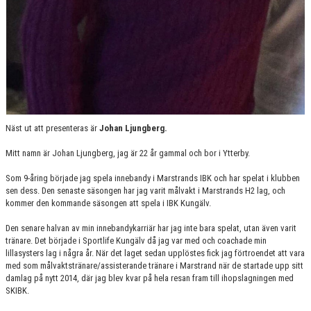
Näst ut att presenteras är
Johan Ljungberg.
Mitt namn är Johan Ljungberg, jag är 22 år gammal och bor i Ytterby.
Som 9-åring började jag spela innebandy i Marstrands IBK och har spelat i klubben
sen dess. Den senaste säsongen har jag varit målvakt i Marstrands H2 lag, och
kommer den kommande säsongen att spela i IBK Kungälv.
Den senare halvan av min innebandykarriär har jag inte bara spelat, utan även varit
tränare. Det började i Sportlife Kungälv då jag var med och coachade min
lillasysters lag i några år. När det laget sedan upplöstes fick jag förtroendet att vara
med som målvaktstränare/assisterande tränare i Marstrand när de startade upp sitt
damlag på nytt 2014, där jag blev kvar på hela resan fram till ihopslagningen med
SKIBK.