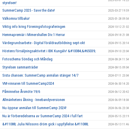
2025-05-07 16:25
styrelsen!
SummerCamp 2025 - Save the date!
2025-03-27 19:59
Välkomna tillbaka!
2025-01-28 09:54
Viktig info kring Föreningsfotograferingen
2024-10-12 21:02
Hemmapremiär i Mimershallen Div.1 Herrar
2024-09-18 21:08
Värdegrundsarbete - Digital föräldrautbildning sept-okt
2024-09-15 20:14
Höstens försäljningsaktivitet i IBK Kungälv! &#10084;&#65039;
2024-09-10 23:04
Fotoschema Söndag och Måndag
2024-08-24 11:54
Styrelsen sammanträder
2024-08-15 09:04
Sista chansen: SummerCamp anmälan stänger 14/7
2024-07-11 23:04
VM-vinnaren till SummerCamp2024
2024-06-30 14:20
Påminnelse Årsmöte 19/6
2024-06-12 20:42
Allmänhetens åkning - Innebandyversionen
2024-06-09 18:04
Nu öppnar anmälan till SummerCamp 2024!
2024-06-06 23:34
Nu är förberedelserna av SummerCamp 2024 i full fart
2024-05-15 23:19
&#11088; Julia Nilssons dröm gick i uppfyllelse &#11088;
2024-05-13 11:46