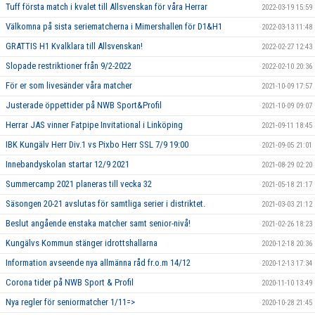
Tuff första match i kvalet till Allsvenskan för våra Herrar
2022-03-19 15:59
Välkomna på sista seriematcherna i Mimershallen för D1&H1
2022-03-13 11:48
GRATTIS H1 Kvalklara till Allsvenskan!
2022-02-27 12:43
Slopade restriktioner från 9/2-2022
2022-02-10 20:36
För er som livesänder våra matcher
2021-10-09 17:57
Justerade öppettider på NWB Sport&Profil
2021-10-09 09:07
Herrar JAS vinner Fatpipe Invitational i Linköping
2021-09-11 18:45
IBK Kungälv Herr Div.1 vs Pixbo Herr SSL 7/9 19:00
2021-09-05 21:01
Innebandyskolan startar 12/9 2021
2021-08-29 02:20
Summercamp 2021 planeras till vecka 32
2021-05-18 21:17
Säsongen 20-21 avslutas för samtliga serier i distriktet.
2021-03-03 21:12
Beslut angående enstaka matcher samt senior-nivå!
2021-02-26 18:23
Kungälvs Kommun stänger idrottshallarna
2020-12-18 20:36
Information avseende nya allmänna råd fr.o.m 14/12
2020-12-13 17:34
Corona tider på NWB Sport & Profil
2020-11-10 13:49
Nya regler för seniormatcher 1/11=>
2020-10-28 21:45