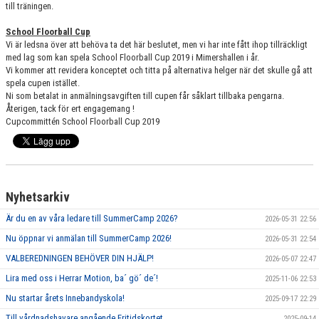
till träningen.
School Floorball Cup
Vi är ledsna över att behöva ta det här beslutet, men vi har inte fått ihop tillräckligt
med lag som kan spela School Floorball Cup 2019 i Mimershallen i år.
Vi kommer att revidera konceptet och titta på alternativa helger när det skulle gå att
spela cupen istället.
Ni som betalat in anmälningsavgiften till cupen får såklart tillbaka pengarna.
Återigen, tack för ert engagemang !
Cupcommittén School Floorball Cup 2019
Nyhetsarkiv
Är du en av våra ledare till SummerCamp 2026?
2026-05-31 22:56
Nu öppnar vi anmälan till SummerCamp 2026!
2026-05-31 22:54
VALBEREDNINGEN BEHÖVER DIN HJÄLP!
2026-05-07 22:47
Lira med oss i Herrar Motion, ba´ gö´ de´!
2025-11-06 22:53
Nu startar årets Innebandyskola!
2025-09-17 22:29
Till vårdnadshavare angående Fritidskortet
2025-09-14