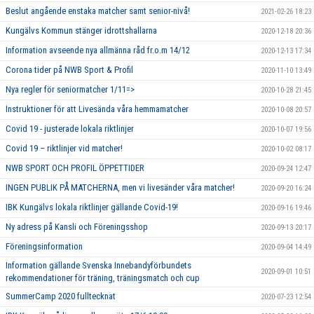
Beslut angående enstaka matcher samt senior-nivå!
2021-02-26 18:23
Kungälvs Kommun stänger idrottshallarna
2020-12-18 20:36
Information avseende nya allmänna råd fr.o.m 14/12
2020-12-13 17:34
Corona tider på NWB Sport & Profil
2020-11-10 13:49
Nya regler för seniormatcher 1/11=>
2020-10-28 21:45
Instruktioner för att Livesända våra hemmamatcher
2020-10-08 20:57
Covid 19 - justerade lokala riktlinjer
2020-10-07 19:56
Covid 19 – riktlinjer vid matcher!
2020-10-02 08:17
NWB SPORT OCH PROFIL ÖPPETTIDER
2020-09-24 12:47
INGEN PUBLIK PÅ MATCHERNA, men vi livesänder våra matcher!
2020-09-20 16:24
IBK Kungälvs lokala riktlinjer gällande Covid-19!
2020-09-16 19:46
Ny adress på Kansli och Föreningsshop
2020-09-13 20:17
Föreningsinformation
2020-09-04 14:49
Information gällande Svenska Innebandyförbundets
2020-09-01 10:51
rekommendationer för träning, träningsmatch och cup
SummerCamp 2020 fulltecknat
2020-07-23 12:54