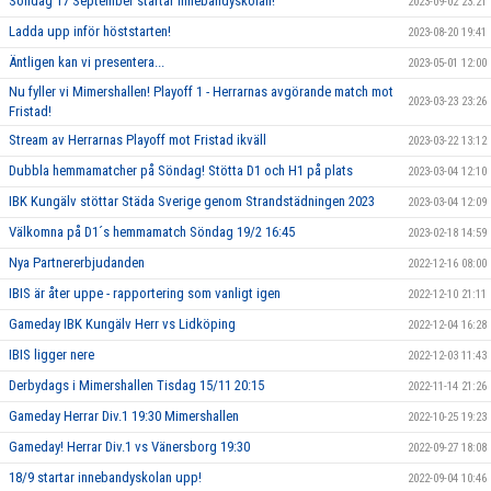
Söndag 17 September startar Innebandyskolan!
2023-09-02 23:21
Ladda upp inför höststarten!
2023-08-20 19:41
Äntligen kan vi presentera...
2023-05-01 12:00
Nu fyller vi Mimershallen! Playoff 1 - Herrarnas avgörande match mot
2023-03-23 23:26
Fristad!
Stream av Herrarnas Playoff mot Fristad ikväll
2023-03-22 13:12
Dubbla hemmamatcher på Söndag! Stötta D1 och H1 på plats
2023-03-04 12:10
IBK Kungälv stöttar Städa Sverige genom Strandstädningen 2023
2023-03-04 12:09
Välkomna på D1´s hemmamatch Söndag 19/2 16:45
2023-02-18 14:59
Nya Partnererbjudanden
2022-12-16 08:00
IBIS är åter uppe - rapportering som vanligt igen
2022-12-10 21:11
Gameday IBK Kungälv Herr vs Lidköping
2022-12-04 16:28
IBIS ligger nere
2022-12-03 11:43
Derbydags i Mimershallen Tisdag 15/11 20:15
2022-11-14 21:26
Gameday Herrar Div.1 19:30 Mimershallen
2022-10-25 19:23
Gameday! Herrar Div.1 vs Vänersborg 19:30
2022-09-27 18:08
18/9 startar innebandyskolan upp!
2022-09-04 10:46