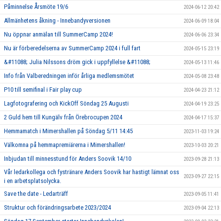
Påminnelse Årsmöte 19/6
2024-06-12 20:42
Allmänhetens åkning - Innebandyversionen
2024-06-09 18:04
Nu öppnar anmälan till SummerCamp 2024!
2024-06-06 23:34
Nu är förberedelserna av SummerCamp 2024 i full fart
2024-05-15 23:19
&#11088; Julia Nilssons dröm gick i uppfyllelse &#11088;
2024-05-13 11:46
Info från Valberedningen inför årliga medlemsmötet
2024-05-08 23:48
P10 till semifinal i Fair play cup
2024-04-23 21:12
Lagfotografering och KickOff Söndag 25 Augusti
2024-04-19 23:25
2 Guld hem till Kungälv från Örebrocupen 2024
2024-04-17 15:37
Hemmamatch i Mimershallen på Söndag 5/11 14:45
2023-11-03 19:24
Välkomna på hemmapremiärerna i Mimershallen!
2023-10-03 20:21
Inbjudan till minnesstund för Anders Soovik 14/10
2023-09-28 21:13
Vår ledarkollega och fystränare Anders Soovik har hastigt lämnat oss
2023-09-27 22:15
i en arbetsplatsolycka.
Save the date - Ledarträff
2023-09-05 11:41
Struktur och förändringsarbete 2023/2024
2023-09-04 22:13