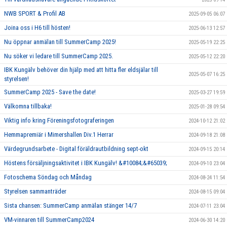
NWB SPORT & Profil AB
2025-09-05 06:07
Joina oss i H6 till hösten!
2025-06-13 12:57
Nu öppnar anmälan till SummerCamp 2025!
2025-05-19 22:25
Nu söker vi ledare till SummerCamp 2025.
2025-05-12 22:20
IBK Kungälv behöver din hjälp med att hitta fler eldsjälar till
2025-05-07 16:25
styrelsen!
SummerCamp 2025 - Save the date!
2025-03-27 19:59
Välkomna tillbaka!
2025-01-28 09:54
Viktig info kring Föreningsfotograferingen
2024-10-12 21:02
Hemmapremiär i Mimershallen Div.1 Herrar
2024-09-18 21:08
Värdegrundsarbete - Digital föräldrautbildning sept-okt
2024-09-15 20:14
Höstens försäljningsaktivitet i IBK Kungälv! &#10084;&#65039;
2024-09-10 23:04
Fotoschema Söndag och Måndag
2024-08-24 11:54
Styrelsen sammanträder
2024-08-15 09:04
Sista chansen: SummerCamp anmälan stänger 14/7
2024-07-11 23:04
VM-vinnaren till SummerCamp2024
2024-06-30 14:20