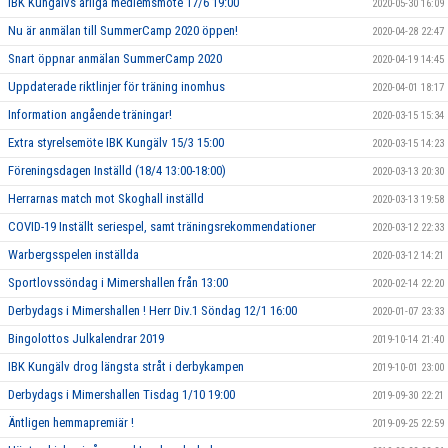
IBK Kungälvs årliga medlemsmöte 17/6 19:00
2020-05-30 16:09
Nu är anmälan till SummerCamp 2020 öppen!
2020-04-28 22:47
Snart öppnar anmälan SummerCamp 2020
2020-04-19 14:45
Uppdaterade riktlinjer för träning inomhus
2020-04-01 18:17
Information angående träningar!
2020-03-15 15:34
Extra styrelsemöte IBK Kungälv 15/3 15:00
2020-03-15 14:23
Föreningsdagen Inställd (18/4 13:00-18:00)
2020-03-13 20:30
Herrarnas match mot Skoghall inställd
2020-03-13 19:58
COVID-19 Inställt seriespel, samt träningsrekommendationer
2020-03-12 22:33
Warbergsspelen inställda
2020-03-12 14:21
Sportlovssöndag i Mimershallen från 13:00
2020-02-14 22:20
Derbydags i Mimershallen ! Herr Div.1 Söndag 12/1 16:00
2020-01-07 23:33
Bingolottos Julkalendrar 2019
2019-10-14 21:40
IBK Kungälv drog längsta stråt i derbykampen
2019-10-01 23:00
Derbydags i Mimershallen Tisdag 1/10 19:00
2019-09-30 22:21
Äntligen hemmapremiär !
2019-09-25 22:59