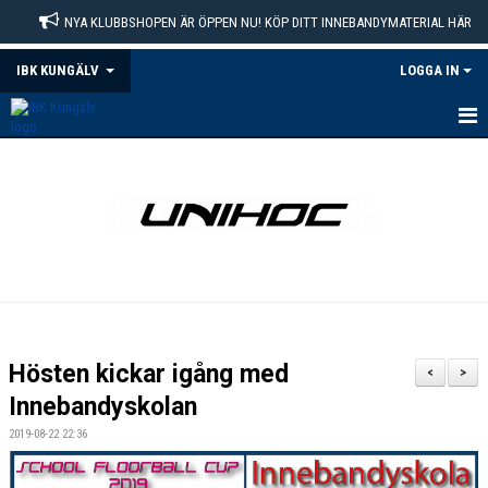
NYA KLUBBSHOPEN ÄR ÖPPEN NU! KÖP DITT INNEBANDYMATERIAL HÄR
IBK KUNGÄLV
LOGGA IN
VÄLKOMMEN
MEDLEMSKAP
MATCHER
KALENDER
DOKUMENT
Hösten kickar igång med
<
>
OM KLUBBEN
Innebandyskolan
2019-08-22 22:36
KONTAKT
KLUBBSHOP