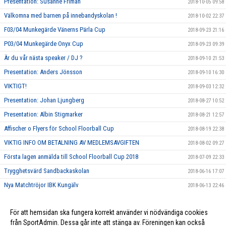
Presentation: Susanne Friman
2018-10-05 09:58
Välkomna med barnen på innebandyskolan !
2018-10-02 22:37
F03/04 Munkegärde Vänerns Pärla Cup
2018-09-23 21:16
P03/04 Munkegärde Onyx Cup
2018-09-23 09:39
Är du vår nästa speaker / DJ ?
2018-09-10 21:53
Presentation: Anders Jönsson
2018-09-10 16:30
VIKTIGT!
2018-09-03 12:32
Presentation: Johan Ljungberg
2018-08-27 10:52
Presentation: Albin Stigmarker
2018-08-21 12:57
Affischer o Flyers för School Floorball Cup
2018-08-19 22:38
VIKTIG INFO OM BETALNING AV MEDLEMSAVGIFTEN
2018-08-02 09:27
Första lagen anmälda till School Floorball Cup 2018
2018-07-09 22:33
Trygghetsvärd Sandbackaskolan
2018-06-16 17:07
Nya Matchtröjor IBK Kungälv
2018-06-13 22:46
Välkomna till vår nya hemsida
2018-05-31 12:33
För att hemsidan ska fungera korrekt använder vi nödvändiga cookies
Newbody och Spicy Dream
2018-05-17 19:17
från SportAdmin. Dessa går inte att stänga av. Föreningen kan också