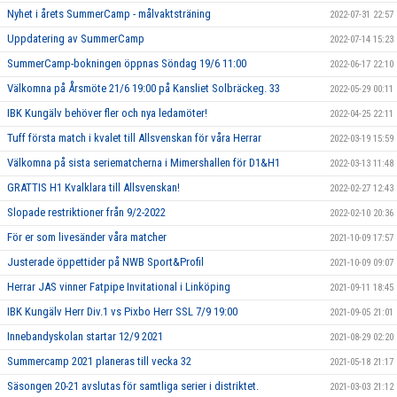
Nyhet i årets SummerCamp - målvaktsträning
2022-07-31 22:57
Uppdatering av SummerCamp
2022-07-14 15:23
SummerCamp-bokningen öppnas Söndag 19/6 11:00
2022-06-17 22:10
Välkomna på Årsmöte 21/6 19:00 på Kansliet Solbräckeg. 33
2022-05-29 00:11
IBK Kungälv behöver fler och nya ledamöter!
2022-04-25 22:11
Tuff första match i kvalet till Allsvenskan för våra Herrar
2022-03-19 15:59
Välkomna på sista seriematcherna i Mimershallen för D1&H1
2022-03-13 11:48
GRATTIS H1 Kvalklara till Allsvenskan!
2022-02-27 12:43
Slopade restriktioner från 9/2-2022
2022-02-10 20:36
För er som livesänder våra matcher
2021-10-09 17:57
Justerade öppettider på NWB Sport&Profil
2021-10-09 09:07
Herrar JAS vinner Fatpipe Invitational i Linköping
2021-09-11 18:45
IBK Kungälv Herr Div.1 vs Pixbo Herr SSL 7/9 19:00
2021-09-05 21:01
Innebandyskolan startar 12/9 2021
2021-08-29 02:20
Summercamp 2021 planeras till vecka 32
2021-05-18 21:17
Säsongen 20-21 avslutas för samtliga serier i distriktet.
2021-03-03 21:12