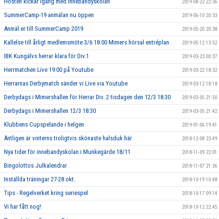
Hösten kickar igång med Innebandyskolan
2019-08-22 22:36
SummerCamp-19 anmälan nu öppen
2019-06-10 20:33
Anmäl er till SummerCamp 2019
2019-05-20 20:38
Kallelse till årligt medlemsmöte 3/6 18:00 Mimers hörsal entréplan
2019-05-12 13:52
IBK Kungälvs herrar klara för Div.1
2019-03-23 00:37
Herrmatchen Live 19:00 på Youtube
2019-03-22 18:32
Herrarnas Derbymatch sänder vi Live via Youtube
2019-03-12 18:18
Derbydags i Mimershallen för Herrar Div. 2 tisdagen den 12/3 18:30
2019-03-05 21:50
Derbydags i Mimershallen 12/3 18:30
2019-03-05 21:42
Klubbens Cupspelande i helgen
2019-01-06 19:41
Äntligen är vinterns troligtvis skönaste halsduk här
2018-12-08 23:49
Nya tider för innebandyskolan i Munkegärde 18/11
2018-11-09 22:01
Bingolottos Julkalendrar
2018-11-07 21:36
Inställda träningar 27-28 okt.
2018-10-19 10:48
Tips - Regelverket kring seriespel
2018-10-17 09:14
Vi har fått nog!
2018-10-12 22:45