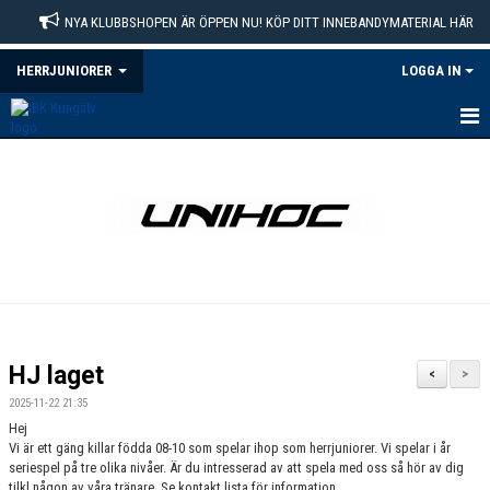
NYA KLUBBSHOPEN ÄR ÖPPEN NU! KÖP DITT INNEBANDYMATERIAL HÄR
HERRJUNIORER
LOGGA IN
HEM
NYHETER
KALENDER
MATCHER
TRUPPEN
HJ laget
<
>
BILDGALLERI
2025-11-22 21:35
Hej
DOKUMENT
Vi är ett gäng killar födda 08-10 som spelar ihop som herrjuniorer. Vi spelar i år
seriespel på tre olika nivåer. Är du intresserad av att spela med oss så hör av dig
tilkl någon av våra tränare. Se kontakt lista för information.
KONTAKT