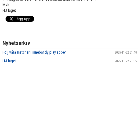
Mvh
HJ laget
TRÄNINGSTIDER
Nyhetsarkiv
Följ våra matcher i innebandy play appen
2025-11-22 21:40
HJ laget
2025-11-22 21:35