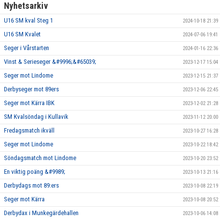
Nyhetsarkiv
U16 SM kval Steg 1
2024-10-18 21:39
U16 SM Kvalet
2024-07-06 19:41
Seger i Vårstarten
2024-01-16 22:36
Vinst & Serieseger &#9996;&#65039;
2023-12-17 15:04
Seger mot Lindome
2023-12-15 21:37
Derbyseger mot 89ers
2023-12-06 22:45
Seger mot Kärra IBK
2023-12-02 21:28
SM Kvalsöndag i Kullavik
2023-11-12 20:00
Fredagsmatch ikväll
2023-10-27 16:28
Seger mot Lindome
2023-10-22 18:42
Söndagsmatch mot Lindome
2023-10-20 23:52
En viktig poäng &#9989;
2023-10-13 21:16
Derbydags mot 89:ers
2023-10-08 22:19
Seger mot Kärra
2023-10-08 20:52
Derbydax i Munkegärdehallen
2023-10-06 14:08