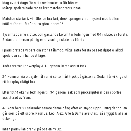
Idag av det dags för sista seriematchen för hösten.
Många spelare hade redan lirat matcher precis innan.
Matchen startar & vi håller en bra fart, dock springer vi för mycket med bollen
istället för att låta ”bollen göra jobbet” !
Tyvärr tappar vi slottet och gästande Lerum tar ledningen med 0-1 i slutet av första.
Sedan drar Lerum på sig en utvisning i slutet av första.
I paus pratade vi bara om att ha tålamod, våga sätta första passet djupt & alltid
spela den som har bäst läge.
Andra startar i powerplay & 1-1 genom Dante assist Isak.
2-1 kommer via ett självmål när vi sätter hårt tryck på gästerna. Sedan får vi kriga ut
ett boxplay riktigt bra.
Efter 13.44 ökar vi ledningen till 3-1 genom Isak som prickskjuter in den i bortre
assisterad av Yama.
4-1 kom bara 21 sekunder senare denna gång efter en snygg upprullning där bollen
går som på ett snöre. Rasmus, Leo, Alex, Affe & Dante avslutar… så snyggt & alla är
delaktiga.
Innan pausvilan drar vi på oss en ny U2.