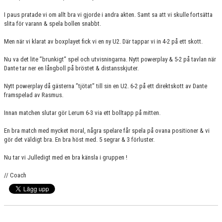
I paus pratade vi om allt bra vi gjorde i andra akten. Samt sa att vi skulle fortsätta
slita för varann & spela bollen snabbt.
Men när vi klarat av boxplayet fick vi en ny U2. Där tappar vi in 4-2 på ett skott.
Nu va det lite ”brunkigt” spel och utvisningarna. Nytt powerplay & 5-2 på tavlan när
Dante tar ner en långboll på bröstet & distansskjuter.
Nytt powerplay då gästerna ”tjötat” till sin en U2. 6-2 på ett direktskott av Dante
framspelad av Rasmus.
Innan matchen slutar gör Lerum 6-3 via ett bolltapp på mitten.
En bra match med mycket moral, några spelare får spela på ovana positioner & vi
gör det väldigt bra. En bra höst med. 5 segrar & 3 förluster.
Nu tar vi Julledigt med en bra känsla i gruppen !
// Coach