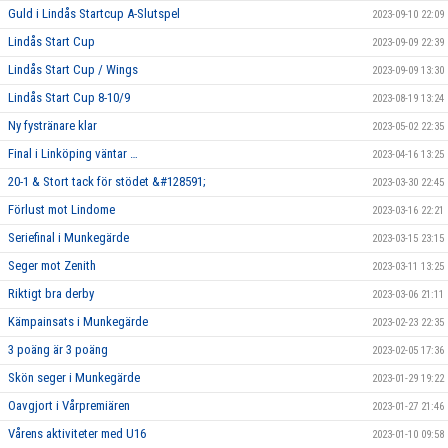
Guld i Lindås Startcup A-Slutspel
2023-09-10 22:09
Lindås Start Cup
2023-09-09 22:39
Lindås Start Cup / Wings
2023-09-09 13:30
Lindås Start Cup 8-10/9
2023-08-19 13:24
Ny fystränare klar
2023-05-02 22:35
Final i Linköping väntar …
2023-04-16 13:25
20-1 & Stort tack för stödet &#128591;
2023-03-30 22:45
Förlust mot Lindome
2023-03-16 22:21
Seriefinal i Munkegärde
2023-03-15 23:15
Seger mot Zenith
2023-03-11 13:25
Riktigt bra derby
2023-03-06 21:11
Kämpainsats i Munkegärde
2023-02-23 22:35
3 poäng är 3 poäng
2023-02-05 17:36
Skön seger i Munkegärde
2023-01-29 19:22
Oavgjort i Vårpremiären
2023-01-27 21:46
Vårens aktiviteter med U16
2023-01-10 09:58