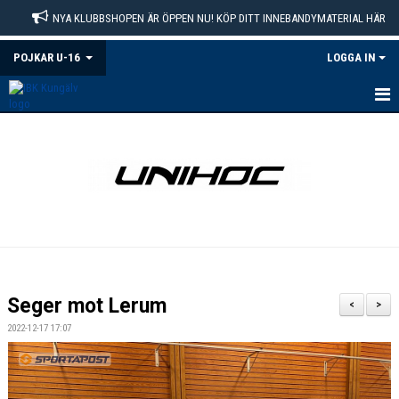
NYA KLUBBSHOPEN ÄR ÖPPEN NU! KÖP DITT INNEBANDYMATERIAL HÄR
POJKAR U-16
LOGGA IN
HEM
NYHETER
KALENDER
MATCHER
TRUPPEN
Seger mot Lerum
<
>
BILDGALLERI
2022-12-17 17:07
DOKUMENT
KONTAKT