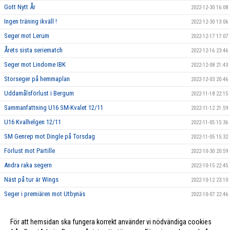
Gott Nytt År
2022-12-30 16:08
Ingen träning ikväll !
2022-12-30 13:06
Seger mot Lerum
2022-12-17 17:07
Årets sista seriematch
2022-12-16 23:46
Seger mot Lindome IBK
2022-12-08 21:43
Storseger på hemmaplan
2022-12-03 20:46
Uddamålsförlust i Bergum
2022-11-18 22:15
Sammanfattning U16 SM-Kvalet 12/11
2022-11-12 21:59
U16 Kvalhelgen 12/11
2022-11-05 15:36
SM Genrep mot Dingle på Torsdag
2022-11-05 15:32
Förlust mot Partille
2022-10-30 20:59
Andra raka segern
2022-10-15 22:45
Näst på tur är Wings
2022-10-12 23:10
Seger i premiären mot Utbynäs
2022-10-07 22:46
Nu finns vi på Instagram
2022-10-07 22:16
För att hemsidan ska fungera korrekt använder vi nödvändiga cookies
Seriepremiär för U16
2022-10-02 22:21